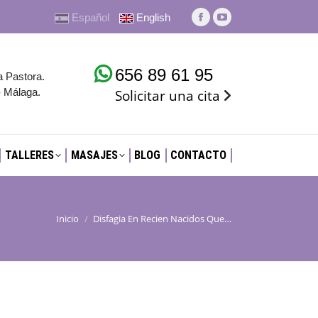
Español
English
TALLERES
MASAJES
BLOG
CONTACTO
La
La
página
página
Facebook
YouTube
656 89 61 95
a Pastora.
se
se
- Málaga.
Solicitar una cita
abre
abre
en
en
una
una
nueva
nueva
TALLERES
MASAJES
BLOG
CONTACTO
ventana
ventana
Inicio
Disfagia En Recien Nacidos Que…
Estás aquí: