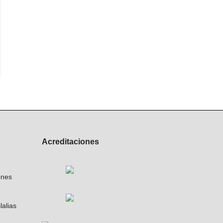
Acreditaciones
ones
lalias