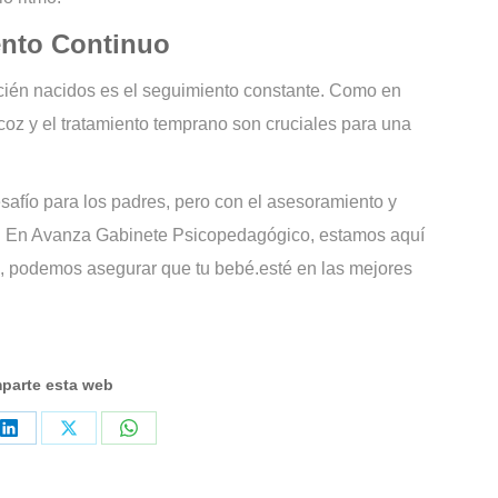
ento Continuo
ecién nacidos es el seguimiento constante. Como en
coz y el tratamiento temprano son cruciales para una
safío para los padres, pero con el asesoramiento y
e. En Avanza Gabinete Psicopedagógico, estamos aquí
s, podemos asegurar que tu bebé.esté en las mejores
parte esta web
tir
Compartir
Compartir
Compartir
en
en
en