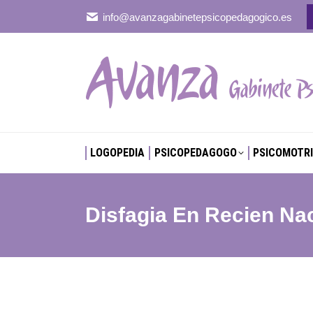
info@avanzagabinetepsicopedagogico.es
LOGOPEDIA
PSICOPEDAGOGO
PSICOMOTRI
LOGOPEDIA
PSICOPEDAGOGO
PSICOMOTRI
Disfagia En Recien Na