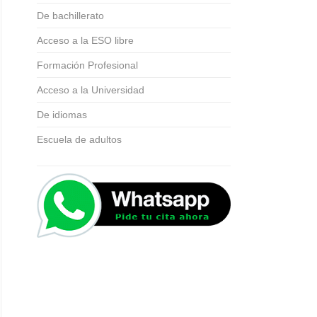
De bachillerato
Acceso a la ESO libre
Formación Profesional
Acceso a la Universidad
De idiomas
Escuela de adultos