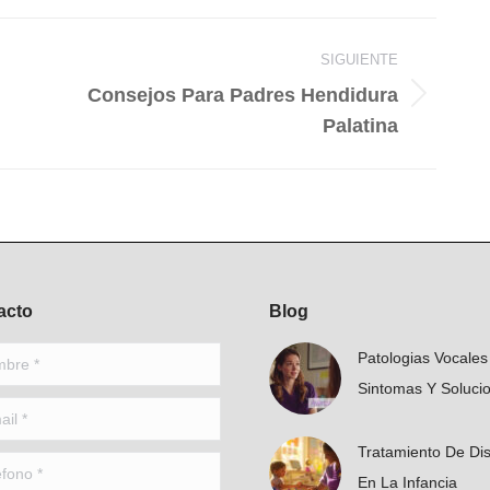
ook
LinkedIn
X
WhatsApp
SIGUIENTE
Consejos Para Padres Hendidura
Publicación
Palatina
siguiente:
acto
Blog
e *
Patologias Vocales
Sintomas Y Soluci
 *
Tratamiento De Dis
no *
En La Infancia