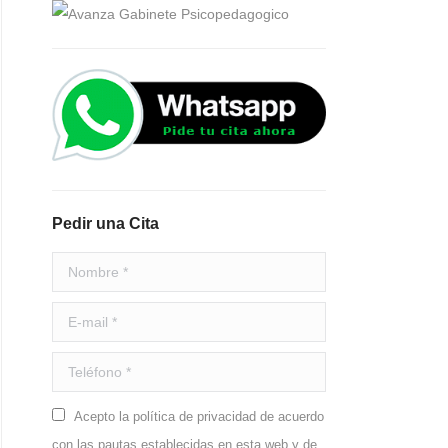
Pedir una Cita
Nombre *
E-mail *
Teléfono *
Acepto la política de privacidad de acuerdo
con las pautas establecidas en esta web y de