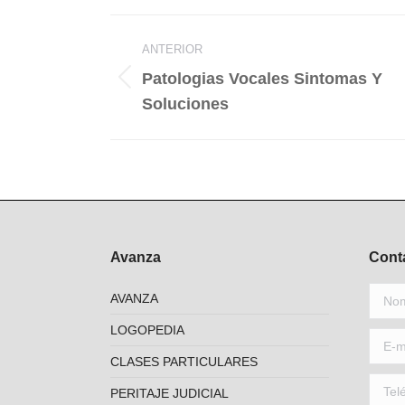
Faceb
Navegación
ANTERIOR
entre
Patologias Vocales Sintomas Y
publicaciones
Publicación
Soluciones
anterior:
Avanza
Cont
Nombr
AVANZA
LOGOPEDIA
E-mail
CLASES PARTICULARES
Teléfo
PERITAJE JUDICIAL