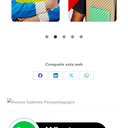
Quiero clases
Quiero clases
particulares
particulares
Comparte esta web
Compartir
Compartir
Compartir
Compartir
en
en
en
en
Facebook
LinkedIn
X
WhatsApp