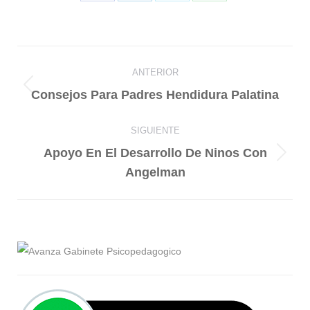
Compartir
Compartir
Compartir
Compartir
en
en
en
en
Facebook
LinkedIn
X
WhatsApp
Navegación
ANTERIOR
entre
Publicación
Consejos Para Padres Hendidura Palatina
publicaciones
anterior:
SIGUIENTE
Apoyo En El Desarrollo De Ninos Con
Publicación
Angelman
siguiente: