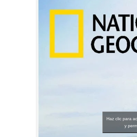
Haz clic para a
y perm