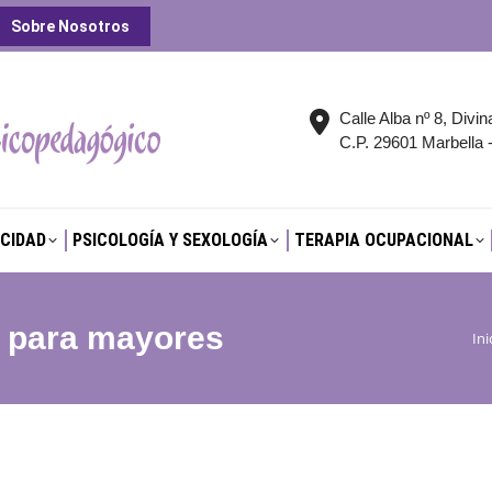
Sobre Nosotros
CIDAD
PSICOLOGÍA Y SEXOLOGÍA
TERAPIA OCUPACIONAL
Calle Alba nº 8, Divin
C.P. 29601 Marbella 
CIDAD
PSICOLOGÍA Y SEXOLOGÍA
TERAPIA OCUPACIONAL
a para mayores
Ini
Es