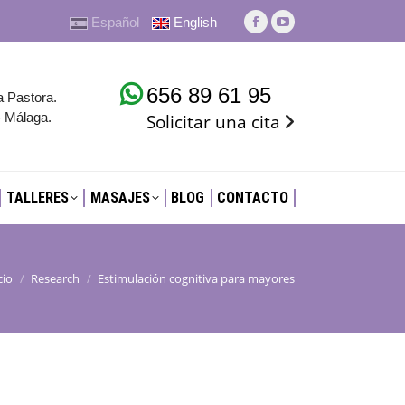
Español
English
TALLERES
MASAJES
BLOG
CONTACTO
La
La
página
página
Facebook
YouTube
656 89 61 95
a Pastora.
se
se
- Málaga.
Solicitar una cita
abre
abre
en
en
una
una
nueva
nueva
TALLERES
MASAJES
BLOG
CONTACTO
ventana
ventana
cio
Research
Estimulación cognitiva para mayores
tás aquí: