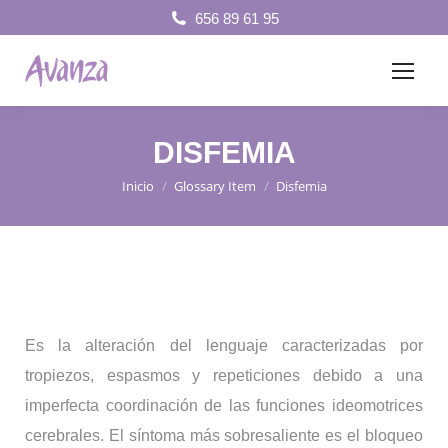
656 89 61 95
DISFEMIA
Inicio
Glossary Item
Disfemia
Estás aquí:
Es la alteración del lenguaje caracterizadas por
tropiezos, espasmos y repeticiones debido a una
imperfecta coordinación de las funciones ideomotrices
cerebrales. El síntoma más sobresaliente es el bloqueo