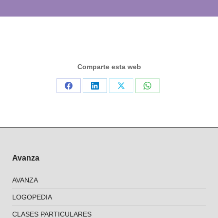
Comparte esta web
Compartir
Compartir
Compartir
Compartir
en
en
en
en
Facebook
LinkedIn
X
WhatsApp
Avanza
AVANZA
LOGOPEDIA
CLASES PARTICULARES