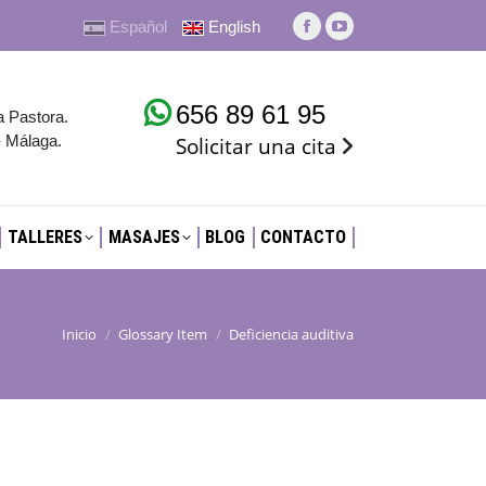
Español
English
TALLERES
MASAJES
BLOG
CONTACTO
La
La
página
página
Facebook
YouTube
656 89 61 95
a Pastora.
se
se
- Málaga.
Solicitar una cita
abre
abre
en
en
una
una
nueva
nueva
TALLERES
MASAJES
BLOG
CONTACTO
ventana
ventana
Inicio
Glossary Item
Deficiencia auditiva
Estás aquí: