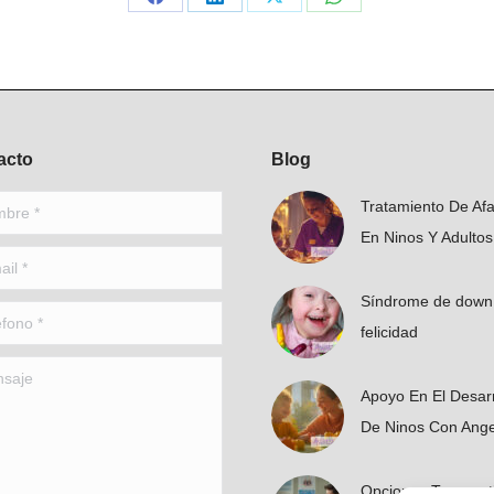
Compartir
Compartir
Compartir
Compartir
en
en
en
en
Facebook
LinkedIn
X
WhatsApp
acto
Blog
e *
Tratamiento De Afa
En Ninos Y Adultos
 *
Síndrome de down 
no *
felicidad
je
Apoyo En El Desarr
De Ninos Con Ang
Opciones Terapeut