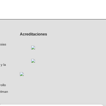
Acreditaciones
sias
y la
ollo
elman
icas